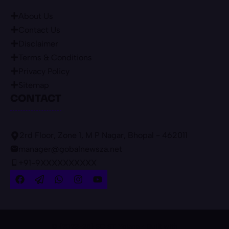
About Us
Contact Us
Disclaimer
Terms & Conditions
Privacy Policy
Sitemap
CONTACT
2rd Floor, Zone 1, M P Nagar, Bhopal - 462011
manager@gobalnewsza.net
+91-9XXXXXXXXXX
© {2023-25} SC ST Yojana • Built with