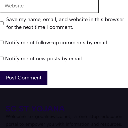
Website
Save my name, email, and website in this browser
for the next time I comment.
Notify me of follow-up comments by email.
Notify me of new posts by email.
SC ST YOJANA
Welcome to gobalnewsza.net, a one stop education
portal to empower you with information and resources.