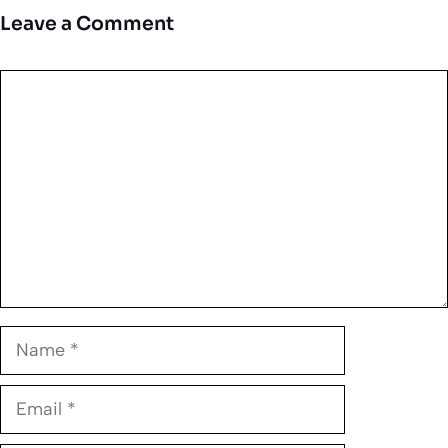
Leave a Comment
Comment
Name
Email