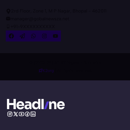
2rd Floor, Zone 1, M P Nagar, Bhopal - 462011
manager@gobalnewsza.net
+91-9XXXXXXXXXX
© {2023-25} SC ST Yojana • Built with
K2org
| All rights reserved.