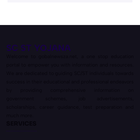
SC ST YOJANA
Welcome to gobalnewsza.net, a one stop education
portal to empower you with information and resources.
We are dedicated to guiding SC/ST individuals towards
success in their educational and professional endeavors
by providing comprehensive information on
government schemes, job advertisements,
scholarships, career guidance, test preparation and
much more.
SERVICES