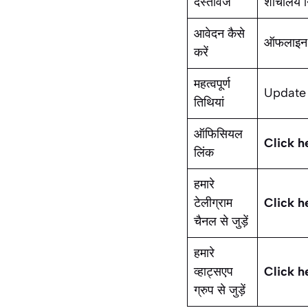
दस्तावेज
शौचालय नि
आवेदन कैसे
ऑफलाइन प
करें
महत्वपूर्ण
Update
तिथियां
ऑफिसियल
Click h
लिंक
हमारे
टेलीग्राम
Click h
चैनल से जुड़ें
हमारे
व्हाट्सएप
Click h
ग्रुप से जुड़ें