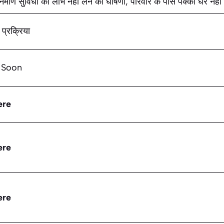
र्माण सुविधा का लाभ नहीं लेने की घोषणा, परिवार के पास पक्का घर नहीं 
्रक्रिया
 Soon
ere
ere
ere