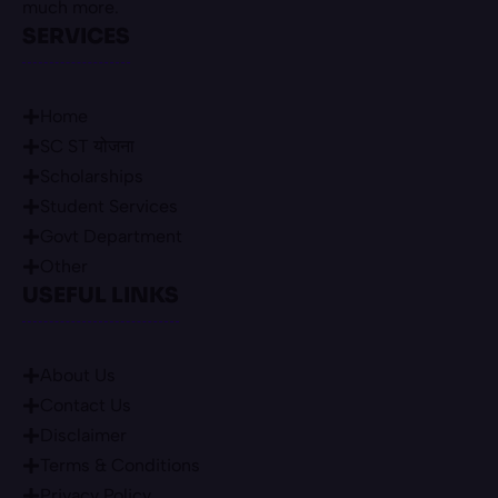
much more.
SERVICES
Home
SC ST योजना
Scholarships
Student Services
Govt Department
Other
USEFUL LINKS
About Us
Contact Us
Disclaimer
Terms & Conditions
Privacy Policy