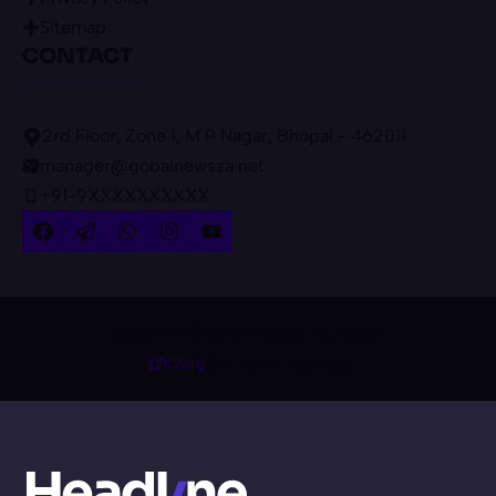
Sitemap
CONTACT
2rd Floor, Zone 1, M P Nagar, Bhopal - 462011
manager@gobalnewsza.net
+91-9XXXXXXXXXX
© {2023-25} SC ST Yojana • Built with
K2org
| All rights reserved.