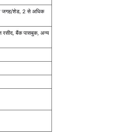
ाप्त जगह/शेड, 2 से अधिक
 रसीद, बैंक पासबुक, अन्य