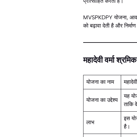
प्रोत्साहित करती है।
MVSPKDPY योजना, आवश्यक प
को बढ़ावा देती है और निर्माण
महादेवी वर्मा श्र
योजना का नाम
महादेव
यह योज
योजना का उद्देश्य
ताकि व
इस योज
लाभ
है।