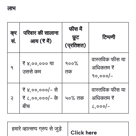
लाभ
फीस में
क्र
परिवार की सालाना
छूट
टिप्पणी
सं
.
आय (₹ में)
(प्रतिशत)
वास्तविक फीस या
₹ ४,००,००० या
१००%
१
अधिकतम ₹
उससे कम
तक
१०,०००/-
₹ ४,००,०००/- से
वास्तविक फीस या
२
₹ ८,००,०००/- के
५०% तक
अधिकतम ₹
बीच
८,०००/-
हमारे व्हात्सप्प ग्रुप से जुड़े
Click here