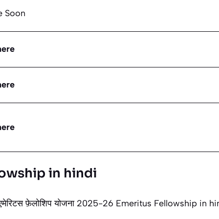
e Soon
here
here
here
owship in hindi