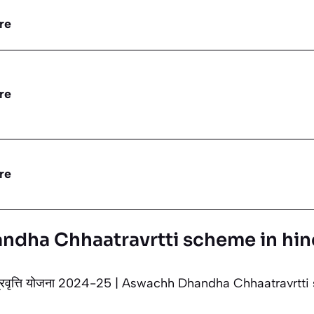
re
re
re
dha Chhaatravrtti scheme in hin