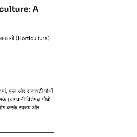
ticulture: A
ो बागवानी (Horticulture)
ब्जियां, फूल और सजावटी पौधों
सके।बागवानी विशेषज्ञ पौधों
 उपयोग करके स्वस्थ और